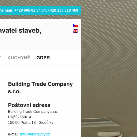
jte nám: +420 606 02 54 34, +420 235 310 469
vatel staveb,
T
KUCHYNĚ
GDPR
Building Trade Company
s.r.o.
Poštovní adresa
Building Trade Company s.r.o.
Hájčí 2650/14
150 00 Praha 13 - Stodůlky
e-mail:
info@btcstavby.cz