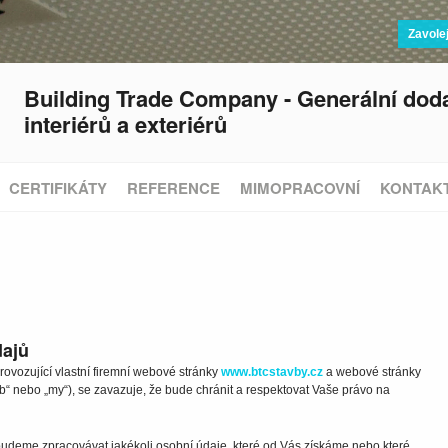
Zavole
Building Trade Company - Generální doda
interiérů a exteriérů
CERTIFIKÁTY
REFERENCE
MIMOPRACOVNÍ
KONTAK
dajů
provozující vlastní firemní webové stránky
www.btcstavby.cz
a webové stránky
b“ nebo „my“), se zavazuje, že bude chránit a respektovat Vaše právo na
 budeme zpracovávat jakékoli osobní údaje, které od Vás získáme nebo které