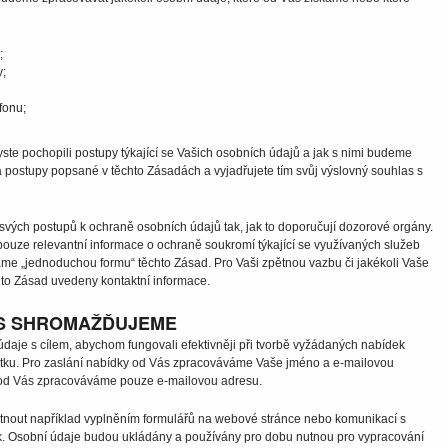
;
y;
fonu;
abyste pochopili postupy týkající se Vašich osobních údajů a jak s nimi budeme
a postupy popsané v těchto Zásadách a vyjadřujete tím svůj výslovný souhlas s
 svých postupů k ochraně osobních údajů tak, jak to doporučují dozorové orgány.
uze relevantní informace o ochraně soukromí týkající se využívaných služeb
áme „jednoduchou formu“ těchto Zásad. Pro Vaši zpětnou vazbu či jakékoli Vaše
hto Zásad uvedeny kontaktní informace.
ÁS SHROMAŽĎUJEME
je s cílem, abychom fungovali efektivněji při tvorbě vyžádaných nabídek
ístku. Pro zaslání nabídky od Vás zpracováváme Vaše jméno a e-mailovou
ku od Vás zpracováváme pouze e-mailovou adresu.
tnout například vyplněním formulářů na webové stránce nebo komunikací s
nak. Osobní údaje budou ukládány a používány pro dobu nutnou pro vypracování