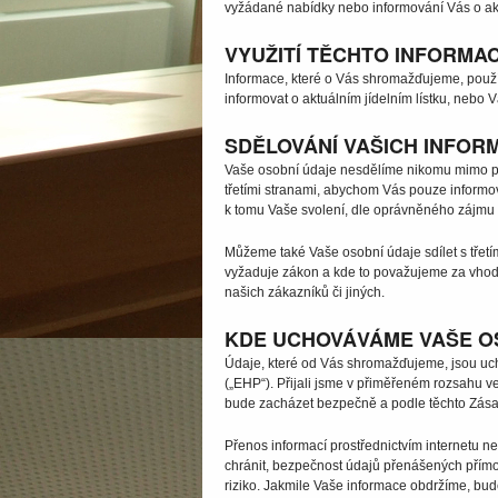
vyžádané nabídky nebo informování Vás o aktu
VYUŽITÍ TĚCHTO INFORMAC
Informace, které o Vás shromažďujeme, použ
informovat o aktuálním jídelním lístku, nebo 
SDĚLOVÁNÍ VAŠICH INFOR
Vaše osobní údaje nesdělíme nikomu mimo př
třetími stranami, abychom Vás pouze informov
k tomu Vaše svolení, dle oprávněného zájmu 
Můžeme také Vaše osobní údaje sdílet s třetími
vyžaduje zákon a kde to považujeme za vhodn
našich zákazníků či jiných.
KDE UCHOVÁVÁME VAŠE OS
Údaje, které od Vás shromažďujeme, jsou u
(„EHP“). Přijali jsme v přiměřeném rozsahu ve
bude zacházet bezpečně a podle těchto Zása
Přenos informací prostřednictvím internetu n
chránit, bezpečnost údajů přenášených přímo
riziko. Jakmile Vaše informace obdržíme, bu