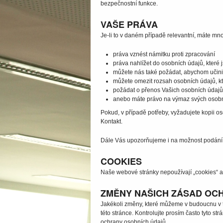
bezpečnostní funkce.
VAŠE PRÁVA
Je-li to v daném případě relevantní, máte m
práva vznést námitku proti zpracování
práva nahlížet do osobních údajů, které 
můžete nás také požádat, abychom učinili
můžete omezit rozsah osobních údajů, k
požádat o přenos Vašich osobních údajů 
anebo máte právo na výmaz svých osobníc
Pokud, v případě potřeby, vyžadujete kopii os
Kontakt.
Dále Vás upozorňujeme i na možnost podání 
COOKIES
Naše webové stránky nepoužívají „cookies“ ani
ZMĚNY NAŠICH ZÁSAD OC
Jakékoli změny, které můžeme v budoucnu v 
této stránce. Kontrolujte prosím často tyto s
ochrany osobních údajů.