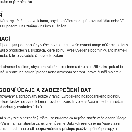
álním jídelním lístku.
Í
íváme výlučně a pouze k tomu, abychom Vám mohli připravit nabídku nebo Vás
Vás upozornili na změny v našich službách.
MACÍ
ípadů, jak jsou popsány v těchto Zásadách. Vaše osobní údaje můžeme sdílet s
ali o produktech a službách, které splňují výše uvedené podmínky, a to máme-li
nebo kde to vyžaduje či povoluje zákon.
 stranami s cílem, abychom zabránili trestnému činu a snížili rizika, pokud to
é, v reakci na soudní proces nebo abychom ochránili práva či náš majetek,
OBNÍ ÚDAJE A ZABEZPEČENÍ DAT
chovávány a zpracovány pouze v rámci Evropského hospodářského prostoru
škeré kroky nezbytné k tomu, abychom zajistili, že se s Vašimi osobními údaji
d ochrany osobních údajů.
ení nikdy zcela bezpečný. Ačkoli se budeme co nejvíce snažit Vaše osobní údaje
 Vámi na naši stránku zaručit nemůžeme. Jakýkoli přenos je na Vaše vlastní
deme na ochranu proti neoprávněnému přístupu používat přísné postupy a