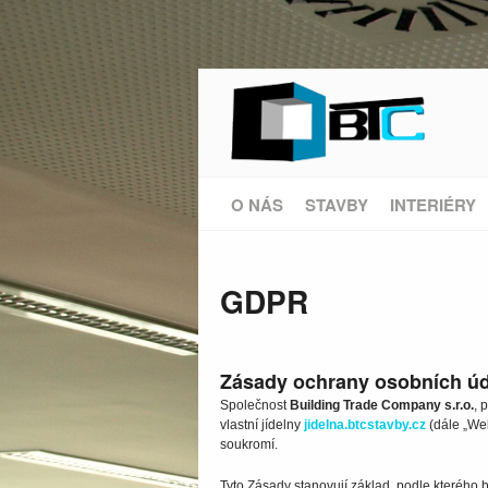
O NÁS
STAVBY
INTERIÉRY
GDPR
Zásady ochrany osobních ú
Společnost
Building Trade Company s.r.o.
, 
vlastní jídelny
jidelna.btcstavby.cz
(dále „We
soukromí.
Tyto Zásady stanovují základ, podle kterého