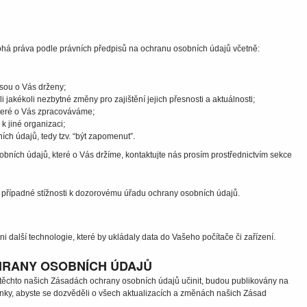
nohá práva podle právních předpisů na ochranu osobních údajů včetně:
jsou o Vás drženy;
 jakékoli nezbytné změny pro zajištění jejich přesnosti a aktuálnosti;
teré o Vás zpracováváme;
k jiné organizaci;
h údajů, tedy tzv. “být zapomenut”.
obních údajů, které o Vás držíme, kontaktujte nás prosím prostřednictvím sekce
případné stížnosti k dozorovému úřadu ochrany osobních údajů.
 další technologie, které by ukládaly data do Vašeho počítače či zařízení.
HRANY OSOBNÍCH ÚDAJŮ
těchto našich Zásadách ochrany osobních údajů učinit, budou publikovány na
tránky, abyste se dozvěděli o všech aktualizacích a změnách našich Zásad