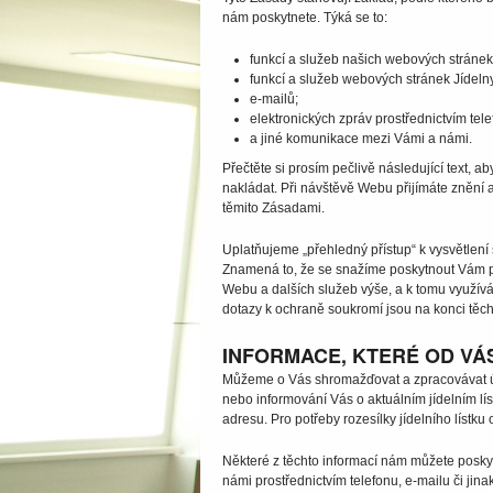
nám poskytnete. Týká se to:
funkcí a služeb našich webových stránek
funkcí a služeb webových stránek Jídeln
e-mailů;
elektronických zpráv prostřednictvím tele
a jiné komunikace mezi Vámi a námi.
Přečtěte si prosím pečlivě následující text, 
nakládat. Při návštěvě Webu přijímáte znění 
těmito Zásadami.
Uplatňujeme „přehledný přístup“ k vysvětlení
Znamená to, že se snažíme poskytnout Vám po
Webu a dalších služeb výše, a k tomu využív
dotazy k ochraně soukromí jsou na konci těc
INFORMACE, KTERÉ OD V
Můžeme o Vás shromažďovat a zpracovávat úda
nebo informování Vás o aktuálním jídelním l
adresu. Pro potřeby rozesílky jídelního líst
Některé z těchto informací nám můžete posky
námi prostřednictvím telefonu, e-mailu či ji