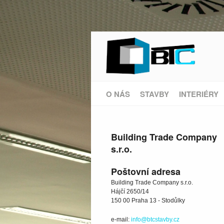
O NÁS
STAVBY
INTERIÉRY
Building Trade Company
s.r.o.
Poštovní adresa
Building Trade Company s.r.o.
Hájčí 2650/14
150 00 Praha 13 - Stodůlky
e-mail:
info@btcstavby.cz