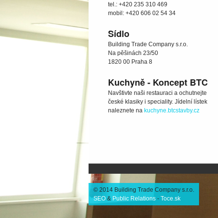
tel.: +420 235 310 469
mobil: +420 606 02 54 34
Sídlo
Building Trade Company s.r.o.
Na pěšinách 23/50
1820 00 Praha 8
Kuchyně - Koncept BTC
Navštivte naši restauraci a ochutnejte
české klasiky i speciality. Jídelní lístek
naleznete na
kuchyne.btcstavby.cz
© 2014 Building Trade Company s.r.o.
SEO
&
Public Relations
-
Toce.sk