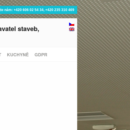
jte nám: +420 606 02 54 34, +420 235 310 469
vatel staveb,
T
KUCHYNĚ
GDPR